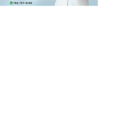
Nuestros servicios
Bienvenido a MBTax & Insurance,
una empresa familiar ubicada en el
corazón de Miami, Florida. Nos
especializamos en ofrecer servicios
de seguros, contabilidad, e
impuestos, atendiendo tanto a
clientes locales como
internacionales. Nuestro
compromiso es brindar un
excepcional servicio al cliente,
siempre protegiendo sus intereses
y garantizando soluciones
personalizadas para individuos y